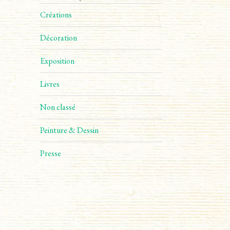
Créations
Décoration
Exposition
Livres
Non classé
Peinture & Dessin
Presse