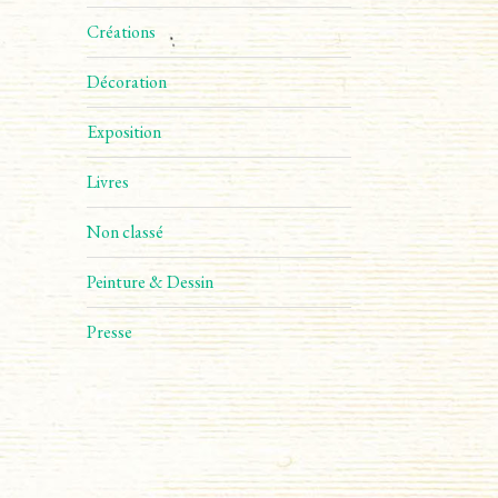
Créations
Décoration
Exposition
Livres
Non classé
Peinture & Dessin
Presse